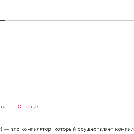
В
log
Contacts
er) — это компилятор, который осуществляет комп