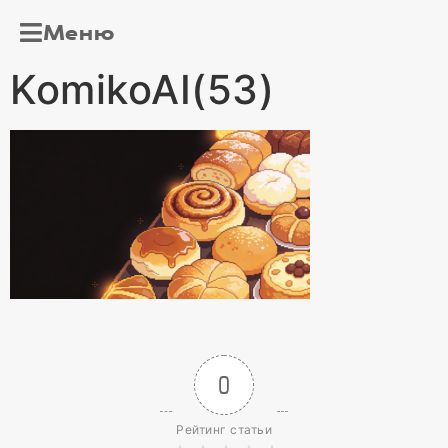
Меню
KomikoAI(53)
0
Рейтинг статьи