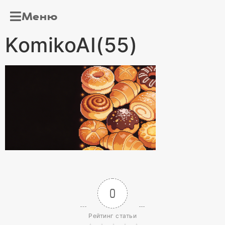
Меню
KomikoAI(55)
0
Рейтинг статьи