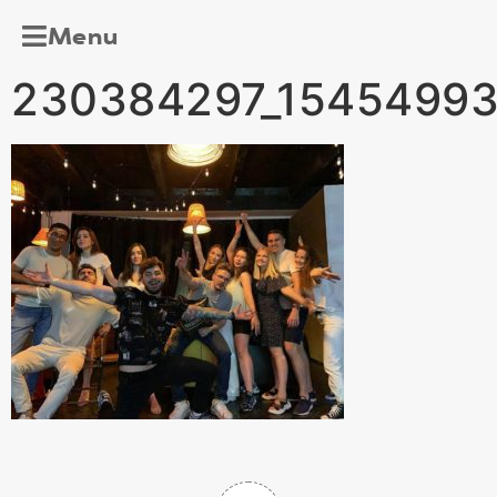
Menu
230384297_15454993