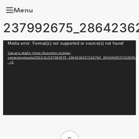
Menu
237992675_2864236
Видеоплеер
Media error: Format(s) not supported or source(s) not found
Скачать файл: https://kurushin.com/wp-
content/uploads/2022/11/237992675_2864236237224796_35546005372328554
_=2