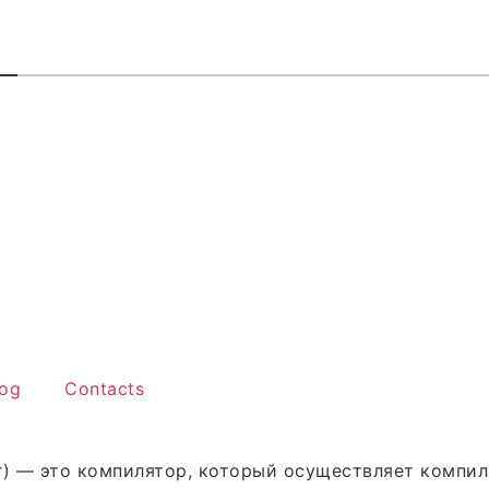
В
log
Contacts
er) — это компилятор, который осуществляет комп