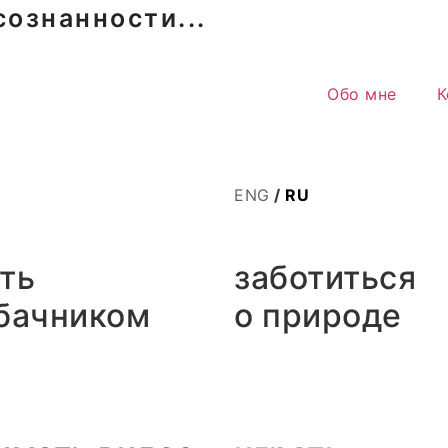
ознанности...
Обо мне
К
ENG
/
RU
ть
заботиться
бачником
о природе