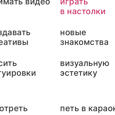
имать видео
играть
в настолки
здавать
новые
еативы
знакомства
сить
визуальную
туировки
эстетику
отреть
петь в карао