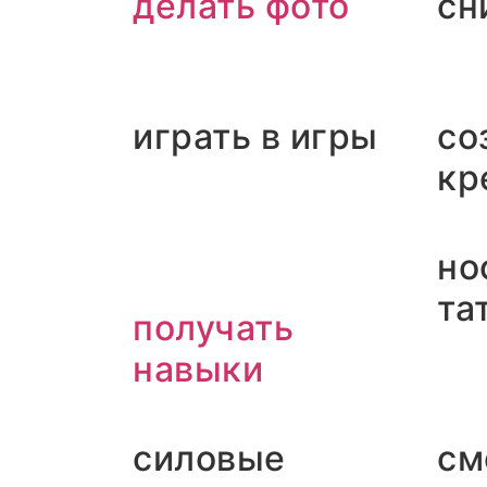
делать фото
сн
играть в‎ игры
со
кр
но
та
получать
навыки
силовые
см