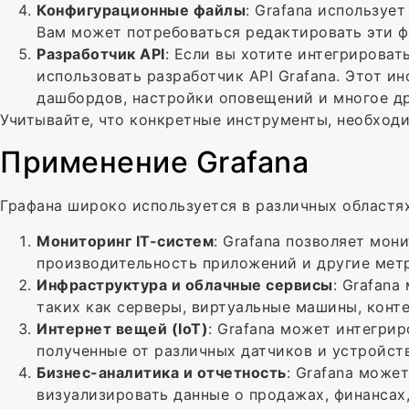
Конфигурационные файлы
: Grafana используе
Вам может потребоваться редактировать эти ф
Разработчик API
: Если вы хотите интегрирова
использовать разработчик API Grafana. Этот и
дашбордов, настройки оповещений и многое др
Учитывайте, что конкретные инструменты, необходи
Применение Grafana
Графана широко используется в различных областях
Мониторинг IT-систем
: Grafana позволяет мон
производительность приложений и другие мет
Инфраструктура и облачные сервисы
: Grafan
таких как серверы, виртуальные машины, конт
Интернет вещей (IoT)
: Grafana может интегри
полученные от различных датчиков и устройств
Бизнес-аналитика и отчетность
: Grafana може
визуализировать данные о продажах, финансах,